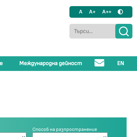
A
A+
A++
е
Международна дейност
EN
Способ на разпространение