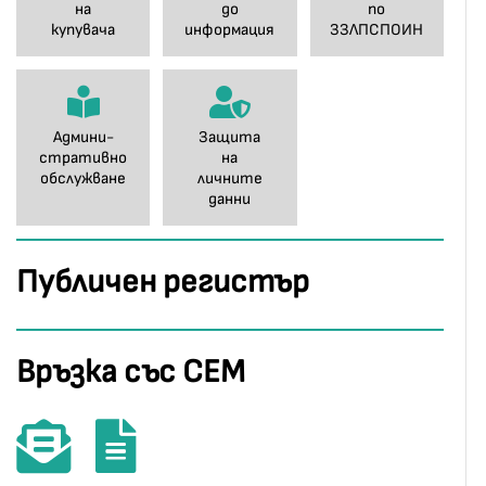
на
до
по
купувача
информация
ЗЗЛПСПОИН
Админи-
Защита
стративно
на
обслужване
личните
данни
Публичен регистър
Връзка със СЕМ