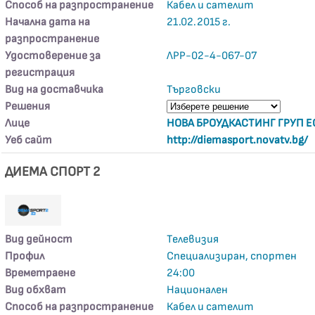
Способ на разпространение
Кабел и сателит
Начална дата на
21.02.2015 г.
разпространение
Удостоверение за
ЛРР-02-4-067-07
регистрация
Вид на доставчика
Търговски
Решения
Лице
НОВА БРОУДКАСТИНГ ГРУП Е
Уеб сайт
http://diemasport.novatv.bg/
ДИЕМА СПОРТ 2
Вид дейност
Телевизия
Профил
Специализиран, спортен
Времетраене
24:00
Вид обхват
Национален
Способ на разпространение
Кабел и сателит