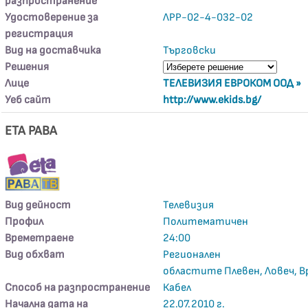
разпространение
Удостоверение за
ЛРР-02-4-032-02
регистрация
Вид на доставчика
Търговски
Решения
Лице
ТЕЛЕВИЗИЯ ЕВРОКОМ ООД »
Уеб сайт
http://www.ekids.bg/
ЕТА РАВА
Вид дейност
Телевизия
Профил
Политематичен
Времетраене
24:00
Вид обхват
Регионален
областите Плевен, Ловеч, В
Способ на разпространение
Кабел
Начална дата на
22.07.2010 г.