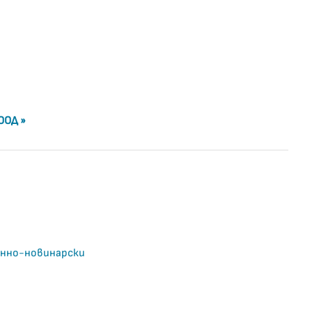
ООД »
онно-новинарски