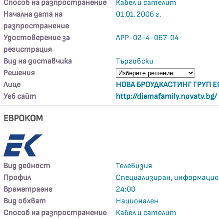
Способ на разпространение
Кабел и сателит
Начална дата на
01.01.2006 г.
разпространение
Удостоверение за
ЛРР-02-4-067-04
регистрация
Вид на доставчика
Търговски
Решения
Лице
НОВА БРОУДКАСТИНГ ГРУП Е
Уеб сайт
http://diemafamily.novatv.bg/
ЕВРОКОМ
Вид дейност
Телевизия
Профил
Специализиран, информаци
Времетраене
24:00
Вид обхват
Национален
Способ на разпространение
Кабел и сателит