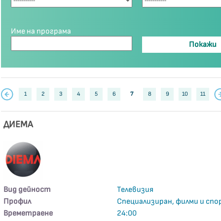
Име на програма
1
2
3
4
5
6
7
8
9
10
11
ДИЕМА
Вид дейност
Телевизия
Профил
Специализиран, филми и сп
Времетраене
24:00