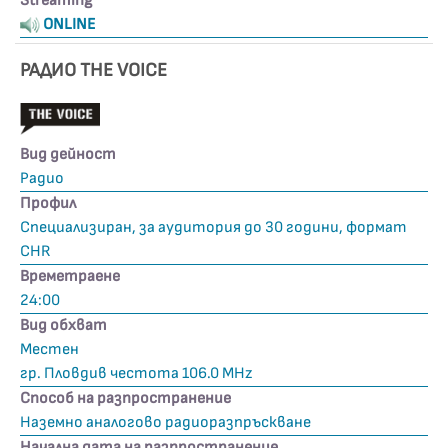
Streaming
ONLINE
РАДИО THE VOICE
Вид дейност
Радио
Профил
Специализиран, за аудитория до 30 години, формат
CHR
Времетраене
24:00
Вид обхват
Местен
гр. Пловдив честота 106.0 MHz
Способ на разпространение
Наземно аналогово радиоразпръскване
Начална дата на разпространение