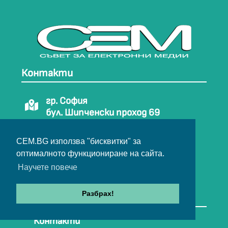
Контакти
гр. София
бул. Шипченски проход 69
Тел: 02/ 9708810
CEM.BG използва "бисквитки" за
Тел: 02/ 9708812
оптималното функциониране на сайта.
Научете повече
E-mail:
office@cem.bg
Разбрах!
Полезни връзки
Контакти