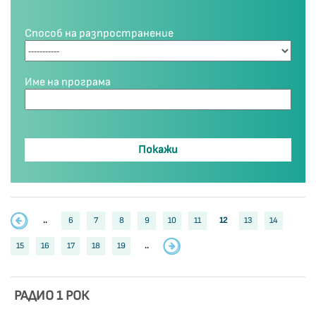
Способ на разпространение
Име на програма
..
6
7
8
9
10
11
12
13
14
15
16
17
18
19
..
РАДИО 1 РОК