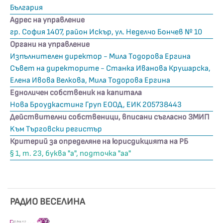
България
Адрес на управление
гр. София 1407, район Искър, ул. Неделчо Бончев № 10
Органи на управление
Изпълнителен директор - Мила Тодорова Ергина
Съвет на директорите - Станка Иванова Крушарска,
Елена Ивова Велкова, Мила Тодорова Ергина
Едноличен собственик на капитала
Нова Броудкастинг Груп ЕООД, ЕИК 205738443
Действителни собственици, вписани съгласно ЗМИП
Kъм Търговски регистър
Критерий за определяне на юрисдикцията на РБ
§ 1, т. 23, буква "а", подточка "аа"
РАДИО ВЕСЕЛИНА