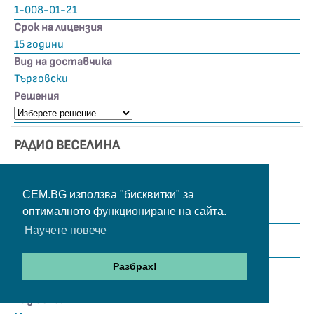
1-008-01-21
Срок на лицензия
15 години
Вид на доставчика
Търговски
Решения
РАДИО ВЕСЕЛИНА
CEM.BG използва "бисквитки" за
Вид дейност
оптималното функциониране на сайта.
Радио
Научете повече
Профил
Политематичен, формат Ethno Pop Music
Времетраене
Разбрах!
24:00
Вид обхват