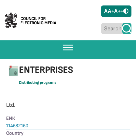
A
A+
A++
COUNCIL FOR
ELECTRONIC MEDIA
ENTERPRISES
Distributing programs
Ltd.
ЕИК
114532150
Country