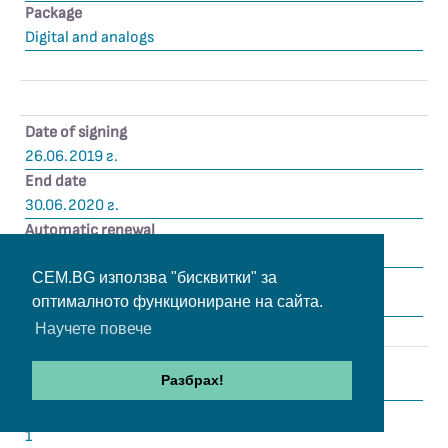
Package
Digital and analogs
Date of signing
26.06.2019 г.
End date
30.06.2020 г.
Automatic renewal
1
CEM.BG използва "бисквитки" за
Package
оптималното функциониране на сайта.
Digital and analogs
Научете повече
Date of signing
Разбрах!
01.11.2013 г.
Period in years
1