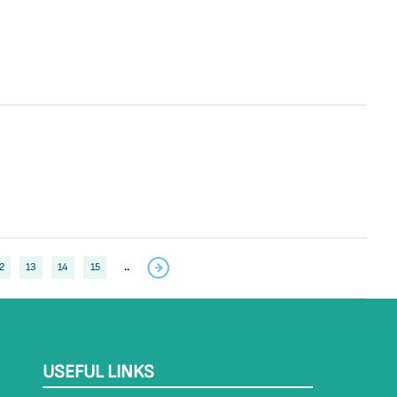
2
13
14
15
..
USEFUL LINKS