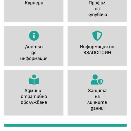
Кариери
Профил
на
купувача
Достъп
Информация по
до
ЗЗЛПСПОИН
информация
Админи-
Защита
стративно
на
обслужване
личните
данни