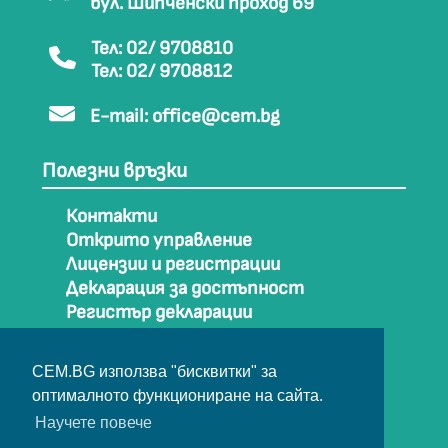
бул. Шипченски проход 69
Тел: 02/ 9708810
Тел: 02/ 9708812
E-mail:
office@cem.bg
Полезни връзки
Контакти
Открито управление
Лицензии и регистрации
Декларация за достъпност
Регистър декларации
Как да стигнем до СЕМ
Карта на сайта
CEM.BG използва "бисквитки" за
Архив
оптималното функциониране на сайта.
Научете повече