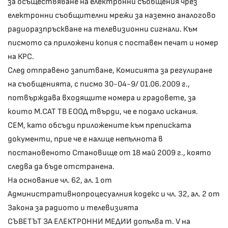
за осъществяване на електронни съобщения чрез
електронни съобщителни мрежи за наземно аналогово
радиоразпръскване на телевизионни сигнали. Към
писмото са приложени копия с поставен печат и номер
на КРС.
След отправено запитване, Комисията за регулиране
на съобщенията, с писмо 30-04-9/ 01.06.2009 г.,
потвърждава входящите номера и градовете, за
които М.САТ ТВ ЕООД твърди, че е подало искания.
СЕМ, като обсъди приложените към преписката
документи, прие че е налице непълнота в
постановеното Становище от 18 май 2009 г., която
следва да бъде отстранена.
На основание чл. 62, ал. 1 от
Административнопроцесуалния кодекс и чл. 32, ал. 2 от
Закона за радиото и телевизията
СЪВЕТЪТ ЗА ЕЛЕКТРОННИ МЕДИИ допълва т. V на