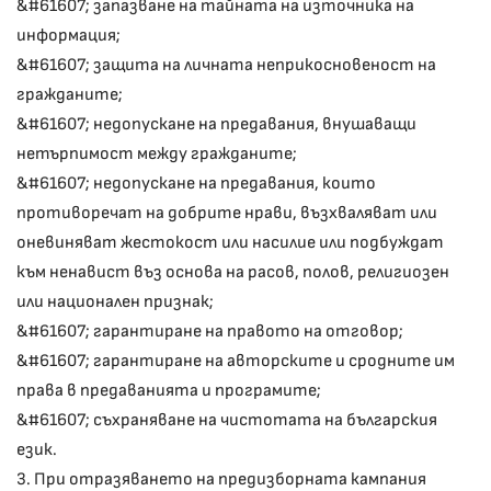
&#61607; запазване на тайната на източника на
информация;
&#61607; защита на личната неприкосновеност на
гражданите;
&#61607; недопускане на предавания, внушаващи
нетърпимост между гражданите;
&#61607; недопускане на предавания, които
противоречат на добрите нрави, възхваляват или
оневиняват жестокост или насилие или подбуждат
към ненавист въз основа на расов, полов, религиозен
или национален признак;
&#61607; гарантиране на правото на отговор;
&#61607; гарантиране на авторските и сродните им
права в предаванията и програмите;
&#61607; съхраняване на чистотата на българския
език.
3. При отразяването на предизборната кампания