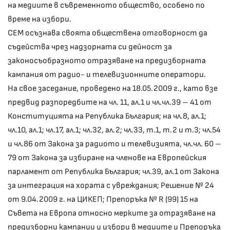
на медиите в съвременното общество, особено по
време на избори.
СЕМ осъзнава своята обществена отговорност да
съдейства чрез надзорната си дейност за
законосъобразното отразяване на предизборната
кампания от радио- и телевизионните оператори.
На свое заседание, проведено на 18.05.2009 г., като взе
предвид разпоредбите на чл. 11, ал.1 и чл.чл.39 – 41 от
Конституцията на Република България; на чл.8, ал.1;
чл.10, ал.1; чл.17, ал.1; чл.32, ал.2; чл.33, т.1, т.2 и т.3; чл.54
и чл.86 от Закона за радиото и телевизията, чл.чл. 60 –
79 от Закона за избиране на членове на Европейския
парламент от Република България; чл.39, ал.1 от Закона
за интеграция на хората с увреждания; Решение № 24
от 9.04.2009 г. на ЦИКЕП; Препоръка № R (99) 15 на
Съвета на Европа относно мерките за отразяване на
предизборни кампании и избори в медиите и Препоръка