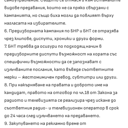
самоуправление. Същото се отнася и към останалите
видове предавания, които не са пряко свързани с
кампанията, но също биха могли да повлияят върху
нагласата на избирателите.
6. Предизборната кампания по БНР и БНТ се отразява
чрез клипове, диспути, хроники и други форми.
7. БНТ трябва да осигури по подходящ начин в
предизборните диспути възможност на хората със
специфични възможности да се запознават с
излъчваните послания, като въведе съответните
мерки – жестомимичен превод, субтитри или други.
8. При накърняване на правата и доброто име на
кандидат, правото на отговор по чл.18 от Закона за
радиото и телевизията се реализира чрез искане до
съответния радио- и телевизионен оператор в срок
до 24 часа след излъчването на предаването.
9. Закупуването на рекламно време от