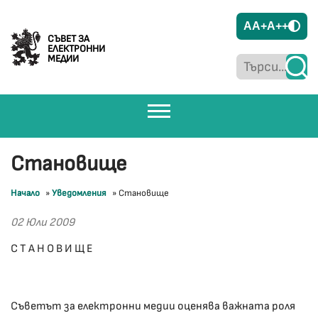
A
A+
A++
СЪВЕТ ЗА
ЕЛЕКТРОННИ
МЕДИИ
Становище
Начало
»
Уведомления
»
Становище
02 Юли 2009
С Т А Н О В И Щ Е
Съветът за електронни медии оценява важната роля