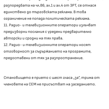
разпоредбата на чл.86, ал.1 и ал.4 от ЗРТ, се отнася
единствено до търговската реклама. В това
ограничение не попада политическата реклама.
11. Радио- и телевизионните оператори излъчват
предизборни послания с уредени предварително
авторски и сродни на тях права.
12. Радио- и телевизионните оператори носят
отговорност за съдържанието на програмите,
предоставени от тях за разпространение.
Становището е прието с шест гласа „за”, трима от
членовете на СЕМ не присъстват на заседанието.