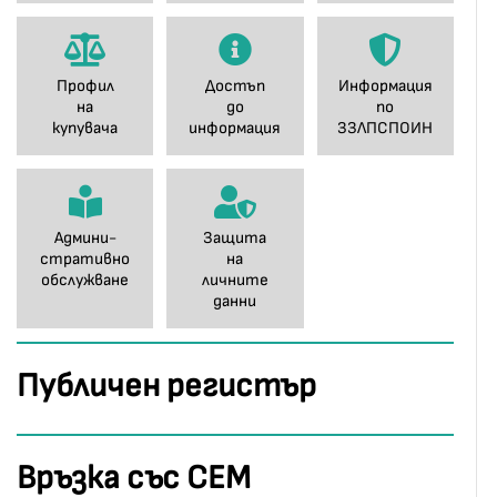
Профил
Достъп
Информация
на
до
по
купувача
информация
ЗЗЛПСПОИН
Админи-
Защита
стративно
на
обслужване
личните
данни
Публичен регистър
Връзка със СЕМ