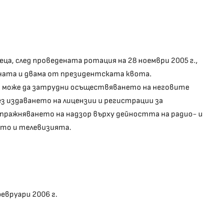
ца, след проведената ротация на 28 ноември 2005 г.,
рната и двама от президентската квота.
а може да затрудни осъществяването на неговите
з издаването на лицензии и регистрации за
упражняването на надзор върху дейността на радио- и
ото и телевизията.
евруари 2006 г.