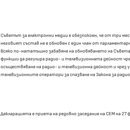
Съветът за електронни медии е обезпокоен, че от три месе
неговият състав не е обновен с един член от парламента
Всяко по-нататъшно забавяне на обновяването на Съвет
функции да регулира радио- и телевизионната дейност чре
осъществяване на радио- и телевизионна дейност и чрез 
телевизионните оператори за спазване на Закона за ради
Декларацията е приета на редовно заседание на СЕМ на 27 ф