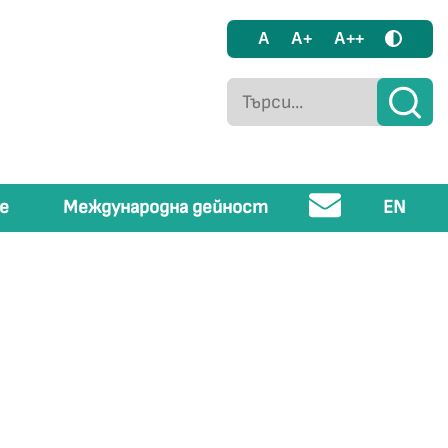
A
A+
A++
е
Международна дейност
EN