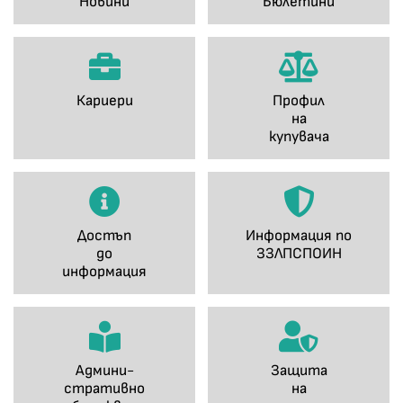
Новини
Бюлетини
Кариери
Профил
на
купувача
Достъп
Информация по
до
ЗЗЛПСПОИН
информация
Админи-
Защита
стративно
на