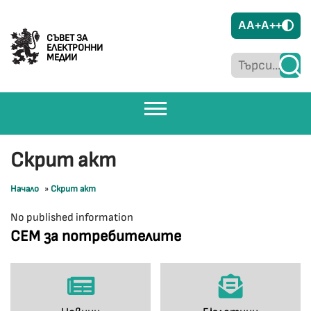
A
A+
A++
СЪВЕТ ЗА
ЕЛЕКТРОННИ
МЕДИИ
Скрит акт
Начало
»
Скрит акт
No published information
СЕМ за потребителите