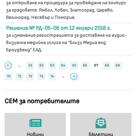
за откриване на процедура за провеждане на конкурс
за градовете: Ямбол, Ловеч, Златоград, Царево,
Велинград, Несебър и Поморие.
Решение № РД-05-06 от 12 януари 2016 г.
за изменение регистрацията за доставяне на аудио-
визуална медийна услуга на “Близу Медиа енд
Броудбенд” ЕАД.
..
61
62
63
64
65
66
67
68
69
70
71
72
73
74
..
СЕМ за потребителите
Новини
Бюлетини