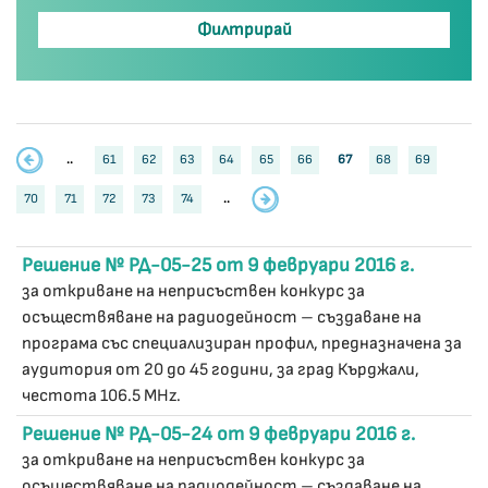
..
61
62
63
64
65
66
67
68
69
70
71
72
73
74
..
Решение № РД-05-25 от 9 февруари 2016 г.
за откриване на неприсъствен конкурс за
осъществяване на радиодейност – създаване на
програма със специализиран профил, предназначена за
аудитория от 20 до 45 години, за град Кърджали,
честота 106.5 MHz.
Решение № РД-05-24 от 9 февруари 2016 г.
за откриване на неприсъствен конкурс за
осъществяване на радиодейност – създаване на