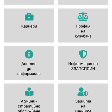
Кариери
Профил
на
купувача
Достъп
Информация по
до
ЗЗЛПСПОИН
информация
Админи-
Защита
стративно
на
обслужване
личните