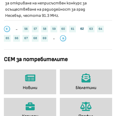
за откриване на неприсъствен конкурс за
осъществяване на радиодейност за град
Несебър, честота 91.3 MHz.
..
56
57
58
59
60
61
62
63
64
65
66
67
68
69
..
СЕМ за потребителите
Новини
Бюлетини