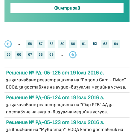
..
56
57
58
59
60
61
62
63
64
65
66
67
68
69
..
Решение № РД-05-125 от 19 юли 2016 г.
за заличаване регистрацията на “Родопи Сат - Плюс”
ЕООД за доставяне на аудио-визуална медийна услуга.
Решение № РД-05-124 от 19 юли 2016 г.
за заличаване регистрацията на “Фар РГВ” АД за
доставяне на аудио-визуална медийна услуга.
Решение № РД-05-123 от 19 юли 2016 г.
за вписване на “Мувистар” ЕООД като доставчик на