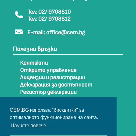
Тел: 02/ 9708810
Тел: 02/ 9708812
E-mail:
office@cem.bg
Полезни връзки
Контакти
Открито управление
Лицензии и регистрации
Декларация за достъпност
Регистър декларации
Как да стигнем до СЕМ
Карта на сайта
CEM.BG използва "бисквитки" за
Архив
оптималното функциониране на сайта.
Научете повече