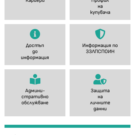
Кариери
Профил
на
купувача
Достъп
Информация по
до
ЗЗЛПСПОИН
информация
Админи-
Защита
стративно
на
обслужване
личните
данни