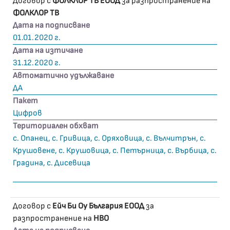
Договор с
ФОЛКЛОР ТВ ЕООД
за разпространение на
ФОЛКЛОР ТВ
Дата на подписване
01.01.2020 г.
Дата на изтичане
31.12.2020 г.
Автоматично удължаване
ДА
Пакет
Цифров
Териториален обхват
с. Опанец, с. Гривица, с. Оряховица, с. Вълчитрън, с.
Крушовене, с. Крушовица, с. Петърница, с. Върбица, с.
Градина, с. Дисевица
Договор с
Ейч Би Оу България ЕООД
за
разпространение на
HBO