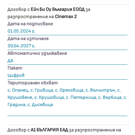
Договор с
Ейч Би Оу България ЕООД
за
разпространение на
Cinemax 2
Дата на подписване
01.05.2024 г.
Дата на изтичане
30.04.2027 г.
Автоматично удължаване
ДА
Пакет
Цифров
Териториален обхват
с. Опанец, с. Гривица, с. Оряховица, с. Вълчитрън, с.
Крушовене, с. Крушовица, с. Петърница, с. Върбица, с.
Градина, с. Дисевица
Договор с
А1 БЪЛГАРИЯ ЕАД
за разпространение на