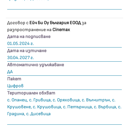
Договор с
Ейч Би Оу България ЕООД
за
разпространение на
Cinemax
Дата на подписване
01.05.2024 г.
Дата на изтичане
30.04.2027 г.
Автоматично удължаване
ДА
Пакет
Цифров
Териториален обхват
с. Опанец, с. Гривица, с. Оряховица, с. Вълчитрън, с.
Крушовене, с. Крушовица, с. Петърница, с. Върбица, с.
Градина, с. Дисевица