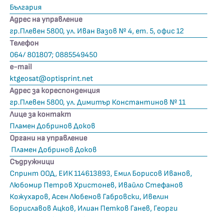
България
Адрес на управление
гр.Плевен 5800, ул. Иван Вазов № 4, ет. 5, офис 12
Телефон
064/ 801807; 0885549450
е-mail
ktgeosat@optisprint.net
Адрес за кореспонденция
гр.Плевен 5800, ул. Димитър Константинов № 11
Лице за контакт
Пламен Добринов Доков
Органи на управление
Пламен Добринов Доков
Съдружници
Спринт ООД, ЕИК 114613893, Емил Борисов Иванов,
Любомир Петров Христонев, Ивайло Стефанов
Кожухаров, Асен Любенов Габровски, Ивелин
Бориславов Ацков, Илиан Петков Ганев, Георги