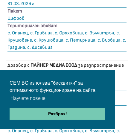
31.03.2026 г.
Пакет
Цифров
Териториален обхват
с. Опанец, с. Гривица, с. Оряховица, с. Вълчитрън, с.
Крушовене, с. Крушовица, с. Петърница, с. Върбица, с.
Градина, с. Дисевица
Договор с
ПАЙНЕР МЕДИА ЕООД
за разпространение
на
ТВ ПЛАНЕТА
Дата на подписване
CEM.BG използва "бисквитки" за
15.02.2021 г.
оптималното функциониране на сайта.
Дата на изтичане
Научете повече
31.03.2026 г.
Пакет
Разбрах!
Цифров
Териториален обхват
с. Опанец, с. Гривица, с. Оряховица, с. Вълчитрън, с.