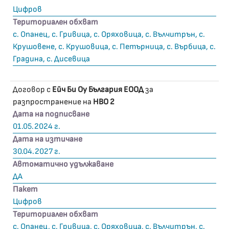
Цифров
Териториален обхват
с. Опанец, с. Гривица, с. Оряховица, с. Вълчитрън, с.
Крушовене, с. Крушовица, с. Петърница, с. Върбица, с.
Градина, с. Дисевица
Договор с
Ейч Би Оу България ЕООД
за
разпространение на
HBO 2
Дата на подписване
01.05.2024 г.
Дата на изтичане
30.04.2027 г.
Автоматично удължаване
ДА
Пакет
Цифров
Териториален обхват
с. Опанец, с. Гривица, с. Оряховица, с. Вълчитрън, с.