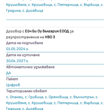
Крушовене, с. Крушовица, с. Петърница, с. Върбица, с.
Градина, с. Дисевица
Договор с
Ейч Би Оу България ЕООД
за
разпространение на
HBO 3
Дата на подписване
01.05.2024 г.
Дата на изтичане
30.04.2027 г.
Автоматично удължаване
ДА
Пакет
Цифров
Териториален обхват
с. Опанец, с. Гривица, с. Оряховица, с. Вълчитрън, с.
Крушовене, с. Крушовица, с. Петърница, с. Върбица, с.
Градина, с. Дисевица