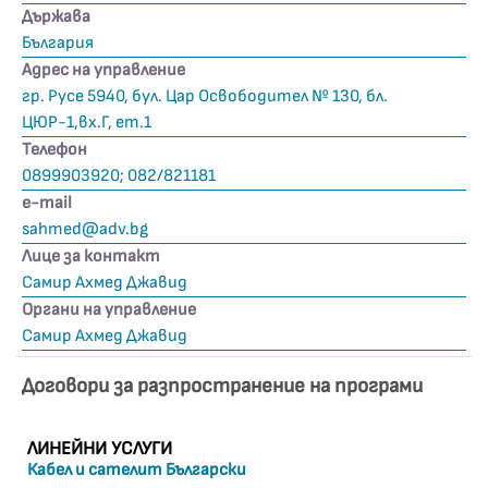
Държава
България
Адрес на управление
гр. Русе 5940, бул. Цар Освободител № 130, бл.
ЦЮР-1,вх.Г, ет.1
Телефон
0899903920; 082/821181
е-mail
sahmed@adv.bg
Лице за контакт
Самир Ахмед Джавид
Органи на управление
Самир Ахмед Джавид
Договори за разпространение на програми
ЛИНЕЙНИ УСЛУГИ
Кабел и сателит Български