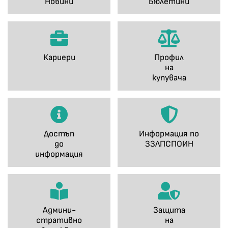
Новини
Бюлетини
Кариери
Профил
на
купувача
Достъп
Информация по
до
ЗЗЛПСПОИН
информация
Админи-
Защита
стративно
на