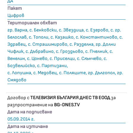
ДА
Пакет
Цифров
Териториален обхват
гр. Варна, с. Бенковски, с. Звездица, с. Езерово, с. гр.
Белослав, с. Тополи, с. Казашко, с. Константиново, с.
Здравец, с. Страшимирово, с. Разделна, гр. Долни
Чифлик, с. Дъбравино, с. Гроздьово, с. Пчелник, с.
Венелин, с. Цонево, с. Приселци, с. Слънчево, с.
Бозвелийско, с. Партизани,
с. Лопушна, с. Медовец, с. Поляците, гр. Дългопол, гр.
Смядово
Договор с
ТЕЛЕВИЗИЯ БЪЛГАРИЯ ДНЕС ТВ ЕООД
за
разпространение на
BG-DNES.TV
Дата на подписване
05.09.2014 г.
Дата на изтичане