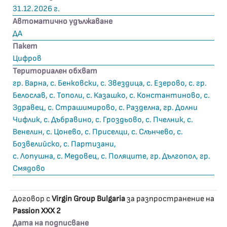
31.12.2026 г.
Автоматично удължаване
ДА
Пакет
Цифров
Териториален обхват
гр. Варна, с. Бенковски, с. Звездица, с. Езерово, с. гр.
Белослав, с. Тополи, с. Казашко, с. Константиново, с.
Здравец, с. Страшимирово, с. Разделна, гр. Долни
Чифлик, с. Дъбравино, с. Гроздьово, с. Пчелник, с.
Венелин, с. Цонево, с. Приселци, с. Слънчево, с.
Бозвелийско, с. Партизани,
с. Лопушна, с. Медовец, с. Поляците, гр. Дългопол, гр.
Смядово
Договор с
Virgin Group Bulgaria
за разпространение на
Passion XXX 2
Дата на подписване