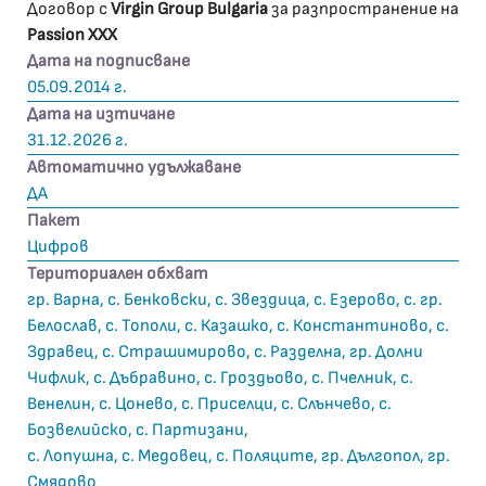
Договор с
Virgin Group Bulgaria
за разпространение на
Passion XXX
Дата на подписване
05.09.2014 г.
Дата на изтичане
31.12.2026 г.
Автоматично удължаване
ДА
Пакет
Цифров
Териториален обхват
гр. Варна, с. Бенковски, с. Звездица, с. Езерово, с. гр.
Белослав, с. Тополи, с. Казашко, с. Константиново, с.
Здравец, с. Страшимирово, с. Разделна, гр. Долни
Чифлик, с. Дъбравино, с. Гроздьово, с. Пчелник, с.
Венелин, с. Цонево, с. Приселци, с. Слънчево, с.
Бозвелийско, с. Партизани,
с. Лопушна, с. Медовец, с. Поляците, гр. Дългопол, гр.
Смядово