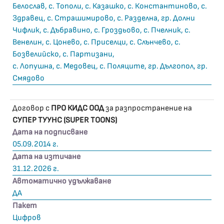
Белослав, с. Тополи, с. Казашко, с. Константиново, с.
Здравец, с. Страшимирово, с. Разделна, гр. Долни
Чифлик, с. Дъбравино, с. Гроздьово, с. Пчелник, с.
Венелин, с. Цонево, с. Приселци, с. Слънчево, с.
Бозвелийско, с. Партизани,
с. Лопушна, с. Медовец, с. Поляците, гр. Дългопол, гр.
Смядово
Договор с
ПРО КИДС ООД
за разпространение на
СУПЕР ТУУНС (SUPER TOONS)
Дата на подписване
05.09.2014 г.
Дата на изтичане
31.12.2026 г.
Автоматично удължаване
ДА
Пакет
Цифров