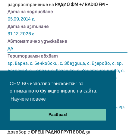
разпространение на
РАДИО ФМ +/ RADIO FM +
Дата на подписване
05.09.2014 г.
Дата на изтичане
31.12.2026 г.
Автоматично удължаване
ДА
Териториален обхват
гр. Варна, с. Бенковски, с. Звездица, с. Езерово, с. гр.
Белослав, с. Тополи, с. Казашко, с. Константиново, с.
Здравец, с. Страшимирово, с. Разделна, гр. Долни
CEM.BG използва "бисквитки" за
Чифлик, с. Дъбравино, с. Гроздьово, с. Пчелник, с.
оптималното функциониране на сайта.
Венелин, с. Цонево, с. Приселци, с. Слънчево, с.
Научете повече
Бозвелийско, с. Партизани,
с. Лопушна, с. Медовец, с. Поляците, гр. Дългопол, гр.
Смядово
Разбрах!
Договор с
ФРЕШ РАДИО ГРУП ЕООД
за