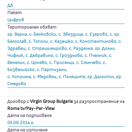
ДА
Пакет
Цифров
Териториален обхват
гр. Варна, с. Бенковски, с. Звездица, с. Езерово, с. гр.
Белослав, с. Тополи, с. Казашко, с. Константиново, с.
Здравец, с. Страшимирово, с. Разделна, гр. Долни
Чифлик, с. Дъбравино, с. Гроздьово, с. Пчелник, с.
Венелин, с. Цонево, с. Приселци, с. Слънчево, с.
Бозвелийско, с. Партизани,
с. Лопушна, с. Медовец, с. Поляците, гр. Дългопол, гр.
Смядово
Договор с
Virgin Group Bulgaria
за разпространение на
Roma tv/Pay-Per-View
Дата на подписване
05.09.2014 г.
Дата на изтичане