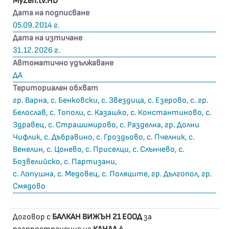
MyZen.tv.HD
Дата на подписване
05.09.2014 г.
Дата на изтичане
31.12.2026 г.
Автоматично удължаване
ДА
Териториален обхват
гр. Варна, с. Бенковски, с. Звездица, с. Езерово, с. гр.
Белослав, с. Тополи, с. Казашко, с. Константиново, с.
Здравец, с. Страшимирово, с. Разделна, гр. Долни
Чифлик, с. Дъбравино, с. Гроздьово, с. Пчелник, с.
Венелин, с. Цонево, с. Приселци, с. Слънчево, с.
Бозвелийско, с. Партизани,
с. Лопушна, с. Медовец, с. Поляците, гр. Дългопол, гр.
Смядово
Договор с
БАЛКАН ВИЖЪН 21 ЕООД
за