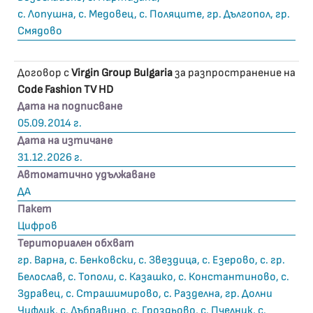
с. Лопушна, с. Медовец, с. Поляците, гр. Дългопол, гр.
Смядово
Договор с
Virgin Group Bulgaria
за разпространение на
Code Fashion TV HD
Дата на подписване
05.09.2014 г.
Дата на изтичане
31.12.2026 г.
Автоматично удължаване
ДА
Пакет
Цифров
Териториален обхват
гр. Варна, с. Бенковски, с. Звездица, с. Езерово, с. гр.
Белослав, с. Тополи, с. Казашко, с. Константиново, с.
Здравец, с. Страшимирово, с. Разделна, гр. Долни
Чифлик, с. Дъбравино, с. Гроздьово, с. Пчелник, с.