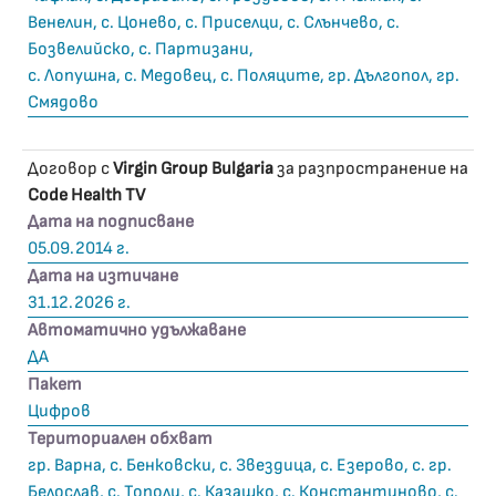
Венелин, с. Цонево, с. Приселци, с. Слънчево, с.
Бозвелийско, с. Партизани,
с. Лопушна, с. Медовец, с. Поляците, гр. Дългопол, гр.
Смядово
Договор с
Virgin Group Bulgaria
за разпространение на
Code Health TV
Дата на подписване
05.09.2014 г.
Дата на изтичане
31.12.2026 г.
Автоматично удължаване
ДА
Пакет
Цифров
Териториален обхват
гр. Варна, с. Бенковски, с. Звездица, с. Езерово, с. гр.
Белослав, с. Тополи, с. Казашко, с. Константиново, с.