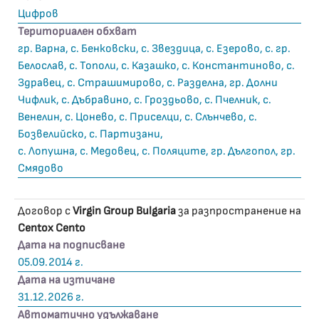
Цифров
Териториален обхват
гр. Варна, с. Бенковски, с. Звездица, с. Езерово, с. гр.
Белослав, с. Тополи, с. Казашко, с. Константиново, с.
Здравец, с. Страшимирово, с. Разделна, гр. Долни
Чифлик, с. Дъбравино, с. Гроздьово, с. Пчелник, с.
Венелин, с. Цонево, с. Приселци, с. Слънчево, с.
Бозвелийско, с. Партизани,
с. Лопушна, с. Медовец, с. Поляците, гр. Дългопол, гр.
Смядово
Договор с
Virgin Group Bulgaria
за разпространение на
Centox Cento
Дата на подписване
05.09.2014 г.
Дата на изтичане
31.12.2026 г.
Автоматично удължаване