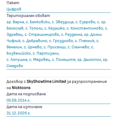
Пакет
Цифров
Териториален обхват
гр. Варна, с. Бенковски, с. Звездица, с. Езерово, с. гр.
Белослав, с. Тополи, с. Казашко, с. Константиново, с.
Здравец, с. Страшимирово, с. Разделна, гр. Долни
Чифлик, с. Дъбравино, с. Гроздьово, с. Пчелник, с.
Венелин, с. Цонево, с. Приселци, с. Слънчево, с.
Бозвелийско, с. Партизани,
с. Лопушна, с. Медовец, с. Поляците, гр. Дългопол, гр.
Смядово
Договор с
SkyShowtime Limited
за разпространение
на
Nicktoons
Дата на подписване
05.09.2014 г.
Дата на изтичане
31.12.2026 г.