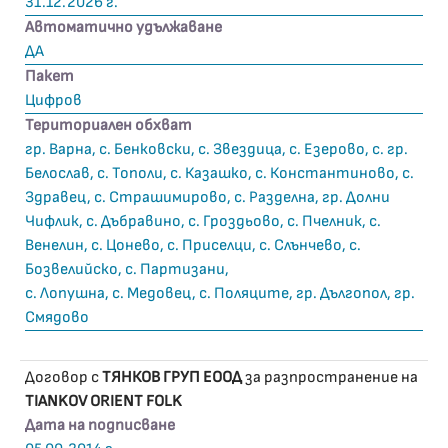
31.12.2026 г.
Автоматично удължаване
ДА
Пакет
Цифров
Териториален обхват
гр. Варна, с. Бенковски, с. Звездица, с. Езерово, с. гр.
Белослав, с. Тополи, с. Казашко, с. Константиново, с.
Здравец, с. Страшимирово, с. Разделна, гр. Долни
Чифлик, с. Дъбравино, с. Гроздьово, с. Пчелник, с.
Венелин, с. Цонево, с. Приселци, с. Слънчево, с.
Бозвелийско, с. Партизани,
с. Лопушна, с. Медовец, с. Поляците, гр. Дългопол, гр.
Смядово
Договор с
ТЯНКОВ ГРУП ЕООД
за разпространение на
TIANKOV ORIENT FOLK
Дата на подписване