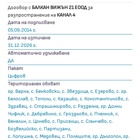
Договор с
БАЛКАН ВИЖЪН 21 ЕООД
за
разпространение на
КАНАЛ 4
Дата на подписване
05.09.2014 г.
Дата на изтичане
31.12.2026 г.
Автоматично удължаване
ДА
Пакет
Цифров
Териториален обхват
гр. Варна, с. Бенковски, с. Звездица, с. Езерово, с. гр.
Белослав, с. Тополи, с. Казашко, с. Константиново, с.
Здравец, с. Страшимирово, с. Разделна, гр. Долни
Чифлик, с. Дъбравино, с. Гроздьово, с. Пчелник, с.
Венелин, с. Цонево, с. Приселци, с. Слънчево, с.
Бозвелийско, с. Партизани,
с. Лопушна, с. Медовец, с. Поляците, гр. Дългопол, гр.