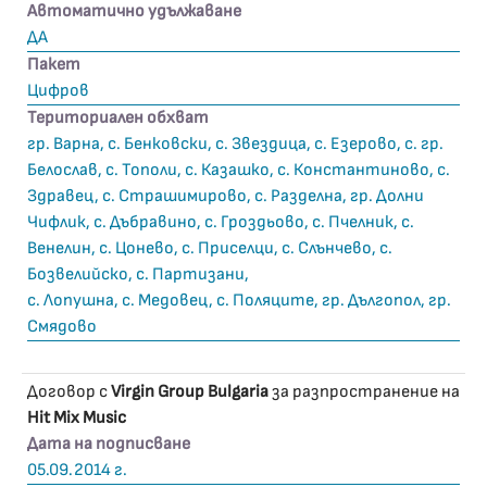
Автоматично удължаване
ДА
Пакет
Цифров
Териториален обхват
гр. Варна, с. Бенковски, с. Звездица, с. Езерово, с. гр.
Белослав, с. Тополи, с. Казашко, с. Константиново, с.
Здравец, с. Страшимирово, с. Разделна, гр. Долни
Чифлик, с. Дъбравино, с. Гроздьово, с. Пчелник, с.
Венелин, с. Цонево, с. Приселци, с. Слънчево, с.
Бозвелийско, с. Партизани,
с. Лопушна, с. Медовец, с. Поляците, гр. Дългопол, гр.
Смядово
Договор с
Virgin Group Bulgaria
за разпространение на
Hit Mix Music
Дата на подписване
05.09.2014 г.