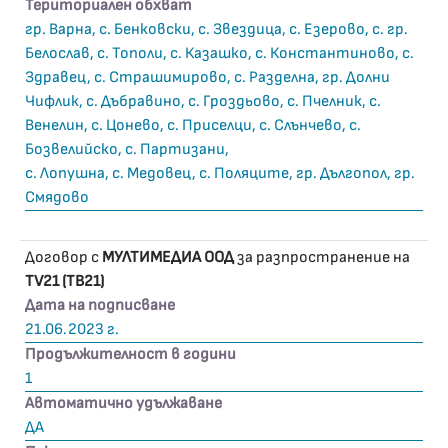
Териториален обхват
гр. Варна, с. Бенковски, с. Звездица, с. Езерово, с. гр.
Белослав, с. Тополи, с. Казашко, с. Константиново, с.
Здравец, с. Страшимирово, с. Разделна, гр. Долни
Чифлик, с. Дъбравино, с. Гроздьово, с. Пчелник, с.
Венелин, с. Цонево, с. Приселци, с. Слънчево, с.
Бозвелийско, с. Партизани,
с. Лопушна, с. Медовец, с. Поляците, гр. Дългопол, гр.
Смядово
Договор с
МУЛТИМЕДИА ООД
за разпространение на
TV21 (ТВ21)
Дата на подписване
21.06.2023 г.
Продължителност в години
1
Автоматично удължаване
ДА