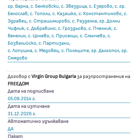
гр. Варна, с. Бенковски, с. Звездица, с. Езерово, с. гр.
Белослав, с. Тополи, с. Казашко, с. Константиново, с.
Здравец, с. Страшимирово, с. Разделна, гр. Долни
Чифлик, с. Дъбравино, с. Гроздьово, с. Пчелник, с.
Венелин, с. Цонево, с. Приселци, с. Слънчево, с.
Бозвелийско, с. Партизани,
с. Лопушна, с. Медовец, с. Поляците, гр. Дългопол, гр.
Смядово
Договор с
Virgin Group Bulgaria
за разпространение на
FREEДОМ
Дата на подписване
05.09.2014 г.
Дата на изтичане
31.12.2026 г.
Автоматично удължаване
ДА
Пакет