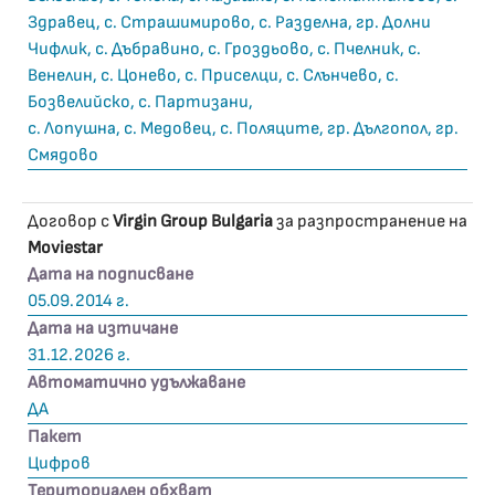
Здравец, с. Страшимирово, с. Разделна, гр. Долни
Чифлик, с. Дъбравино, с. Гроздьово, с. Пчелник, с.
Венелин, с. Цонево, с. Приселци, с. Слънчево, с.
Бозвелийско, с. Партизани,
с. Лопушна, с. Медовец, с. Поляците, гр. Дългопол, гр.
Смядово
Договор с
Virgin Group Bulgaria
за разпространение на
Moviestar
Дата на подписване
05.09.2014 г.
Дата на изтичане
31.12.2026 г.
Автоматично удължаване
ДА
Пакет
Цифров
Териториален обхват