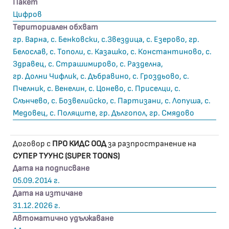
Пакет
Цифров
Териториален обхват
гр. Варна, с. Бенковски, с.Звездица, с. Езерово, гр.
Белослав, с. Тополи, с. Казашко, с. Константиново, с.
Здравец, с. Страшимирово, с. Разделна,
гр. Долни Чифлик, с. Дъбравино, с. Гроздьово, с.
Пчелник, с. Венелин, с. Цонево, с. Приселци, с.
Слънчево, с. Бозвелийско, с. Партизани, с. Лопуша, с.
Медовец, с. Поляците, гр. Дългопол, гр. Смядово
Договор с
ПРО КИДС ООД
за разпространение на
СУПЕР ТУУНС (SUPER TOONS)
Дата на подписване
05.09.2014 г.
Дата на изтичане
31.12.2026 г.
Автоматично удължаване