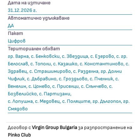
Дата на изтичане
31.12.2026 г.
Автоматично удължаване
ДА
Пакет
Цифров
Териториален обхват
гр. Варна, с. Бенковски, с. Звездица, с. Езерово, с. гр.
Белослав, с. Тополи, с. Казашко, с. Константиново, с.
Здравец, с. Страшимирово, с. Разделна, гр. Долни
Чифлик, с. Дъбравино, с. Гроздьово, с. Пчелник, с.
Венелин, с. Цонево, с. Приселци, с. Слънчево, с.
Бозвелийско, с. Партизани,
с. Лопушна, с. Медовец, с. Поляците, гр. Дългопол, гр.
Смядово
Договор с
Virgin Group Bulgaria
за разпространение на
Pinko Club