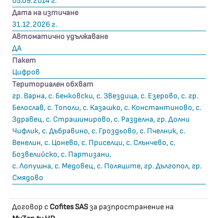
05.09.2014 г.
Дата на изтичане
31.12.2026 г.
Автоматично удължаване
ДА
Пакет
Цифров
Териториален обхват
гр. Варна, с. Бенковски, с. Звездица, с. Езерово, с. гр.
Белослав, с. Тополи, с. Казашко, с. Константиново, с.
Здравец, с. Страшимирово, с. Разделна, гр. Долни
Чифлик, с. Дъбравино, с. Гроздьово, с. Пчелник, с.
Венелин, с. Цонево, с. Приселци, с. Слънчево, с.
Бозвелийско, с. Партизани,
с. Лопушна, с. Медовец, с. Поляците, гр. Дългопол, гр.
Смядово
Договор с
Cofites SAS
за разпространение на