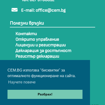
E-mail:
office@cem.bg
Полезни връзки
Контакти
Открито управление
Лицензии и регистрации
Декларация за достъпност
Регистър декларации
Как да стигнем до СЕМ
Карта на сайта
CEM.BG използва "бисквитки" за
Архив
оптималното функциониране на сайта.
Научете повече
© Съвет за електронни медии 2025
Разбрах!