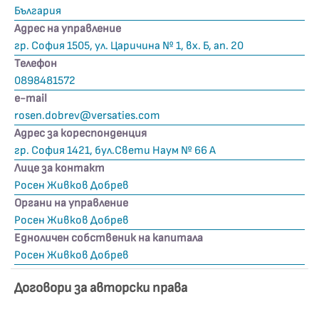
България
Адрес на управление
гр. София 1505, ул. Царичина № 1, вх. Б, ап. 20
Телефон
0898481572
е-mail
rosen.dobrev@versaties.com
Адрес за кореспонденция
гр. София 1421, бул.Свети Наум № 66 А
Лице за контакт
Росен Живков Добрев
Органи на управление
Росен Живков Добрев
Едноличен собственик на капитала
Росен Живков Добрев
Договори за авторски права