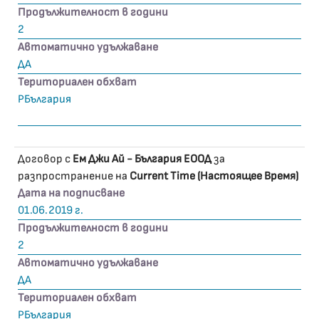
Продължителност в години
2
Автоматично удължаване
ДА
Териториален обхват
РБългария
Договор с
Ем Джи Ай - България ЕООД
за
разпространение на
Current Time (Настоящее Время)
Дата на подписване
01.06.2019 г.
Продължителност в години
2
Автоматично удължаване
ДА
Териториален обхват
РБългария