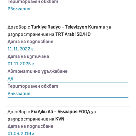
Териториален обхват
РБългария
Договор с
Turkiye Radyo - Televizyon Kurumu
за
разпространение на
TRT Arabi SD/HD
Дата на подписване
11.11.2022 г.
Дата на изтичане
01.11.2025 г.
Автоматично удължаване
ДА
Териториален обхват
РБългария
Договор с
Ем Джи Ай - България ЕООД
за
разпространение на
KVN
Дата на подписване
01.06.2019 г.