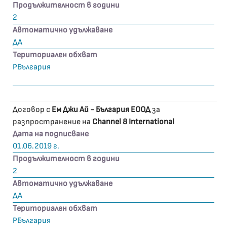
Продължителност в години
2
Автоматично удължаване
ДА
Териториален обхват
РБългария
Договор с
Ем Джи Ай - България ЕООД
за
разпространение на
Channel 8 International
Дата на подписване
01.06.2019 г.
Продължителност в години
2
Автоматично удължаване
ДА
Териториален обхват
РБългария