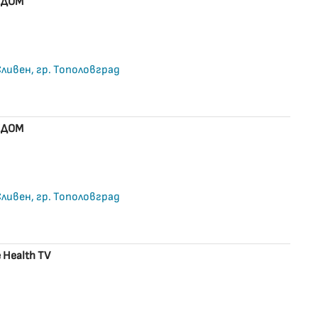
EДОМ
 Сливен, гр. Тополовград
EДOM
 Сливен, гр. Тополовград
 Health TV