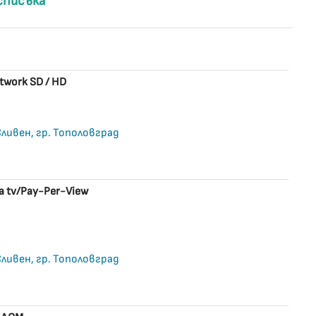
списъка
twork SD / HD
 Сливен, гр. Тополовград
 tv/Pay-Per-View
 Сливен, гр. Тополовград