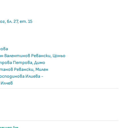
г, бл. 27, ет. 15
нова
ан Валентинов Ревански, Цоньо
итрова Петрова, Димо
танов Ревански, Милен
осподинова Илиева -
 Илчев