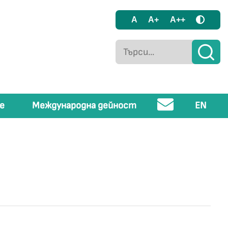
A
A+
A++
е
Международна дейност
EN