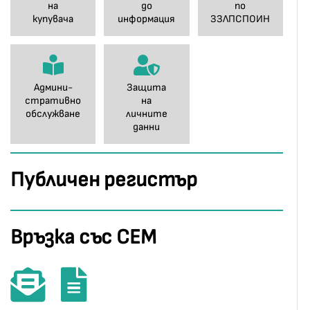
на
до
по
купувача
информация
ЗЗЛПСПОИН
Админи-
Защита
стративно
на
обслужване
личните
данни
Публичен регистър
Връзка със СЕМ