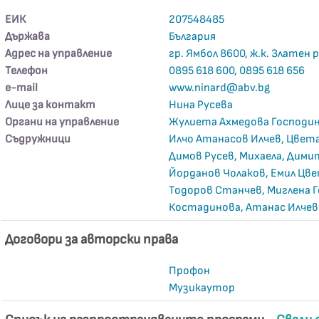
ЕИК
207548485
Държава
България
Адрес на управление
гр. Ямбол 8600, ж.к. Златен ро
Телефон
0895 618 600, 0895 618 656
е-mail
www.ninard@abv.bg
Лице за контакт
Нина Русева
Органи на управление
Жулиета Ахмедова Господи
Съдружници
Илчо Атанасов Илчев, Цвет
Димов Русев, Михаела, Дим
Йорданов Чолаков, Емил Цве
Тодоров Станчев, Миглена Г
Костадинова, Атанас Илчев
Договори за авторски права
Профон
Музикаутор