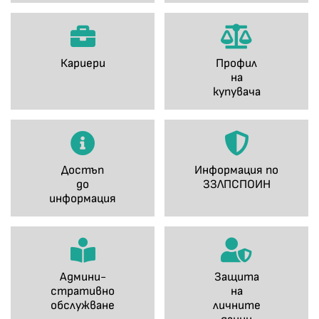
Кариери
Профил
на
купувача
Достъп
Информация по
до
ЗЗЛПСПОИН
информация
Админи-
Защита
стративно
на
обслужване
личните