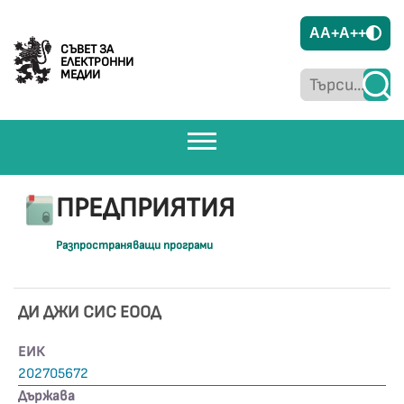
A
A+
A++
СЪВЕТ ЗА
ЕЛЕКТРОННИ
МЕДИИ
ПРЕДПРИЯТИЯ
Разпространяващи програми
ДИ ДЖИ СИС ЕООД
ЕИК
202705672
Държава