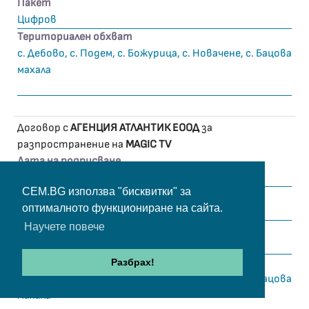
Пакет
Цифров
Териториален обхват
с. Дебово, с. Подем, с. Божурица, с. Новачене, с. Бацова
махала
Договор с
АГЕНЦИЯ АТЛАНТИК ЕООД
за
разпространение на
MAGIC TV
Дата на подписване
10.10.2025 г.
CEM.BG използва "бисквитки" за
Дата на изтичане
оптималното функциониране на сайта.
31.12.2027 г.
Научете повече
Пакет
Цифров и аналогов
Териториален обхват
Разбрах!
с. Дебово, с. Подем, с. Божурица, с. Новачене, с. Бацова
махала