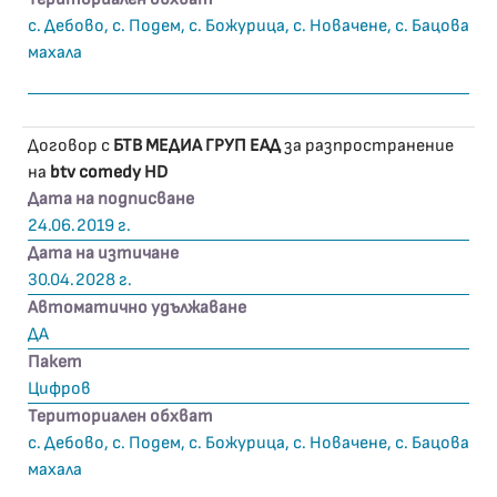
с. Дебово, с. Подем, с. Божурица, с. Новачене, с. Бацова
махала
Договор с
БТВ МЕДИА ГРУП ЕАД
за разпространение
на
btv comedy HD
Дата на подписване
24.06.2019 г.
Дата на изтичане
30.04.2028 г.
Автоматично удължаване
ДА
Пакет
Цифров
Териториален обхват
с. Дебово, с. Подем, с. Божурица, с. Новачене, с. Бацова
махала