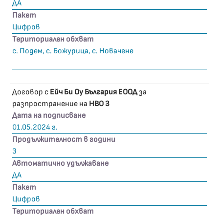
ДА
Пакет
Цифров
Териториален обхват
с. Подем, с. Божурица, с. Новачене
Договор с
Ейч Би Оу България ЕООД
за
разпространение на
HBO 3
Дата на подписване
01.05.2024 г.
Продължителност в години
3
Автоматично удължаване
ДА
Пакет
Цифров
Териториален обхват