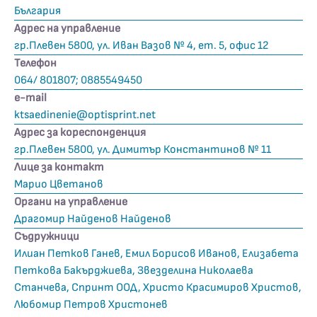
България
Адрес на управление
гр.Плевен 5800, ул. Иван Вазов № 4, ет. 5, офис 12
Телефон
064/ 801807; 0885549450
е-mail
ktsaedinenie@optisprint.net
Адрес за кореспонденция
гр.Плевен 5800, ул. Димитър Константинов № 11
Лице за контакт
Марио Цветанов
Органи на управление
Драгомир Найденов Найденов
Съдружници
Илиан Петков Ганев, Емил Борисов Иванов, Елизабета
Петкова Бакърджиева, Звезделина Николаева
Станчева, Спринт ООД, Христо Красимиров Христов,
Любомир Петров Христонев