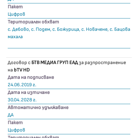
Пакет
Цифров
Териториален обхват
с. Дебово, с. Подем, с. Божурица, с. Новачене, с. Бацова
махала
Договор с
БТВ МЕДИА ГРУП ЕАД
за разпространение
на
bTV HD
Дата на подписване
24.06.2019 г.
Дата на изтичане
30.04.2028 г.
Автоматично удължаване
ДА
Пакет
Цифров
Териториален обхват