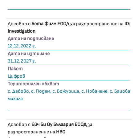
Договор с
Бета Филм ЕООД
за разпространение на
ID:
Investigation
Дата на подписване
12.12.2022 г.
Дата на изтичане
31.12.2027 г.
Пакет
Цифров
Териториален обхват
с. Дебово, с. Подем, с. Божурица, с. Новачене, с. Бацова
махала
Договор с
Ейч Би Оу България ЕООД
за
разпространение на
HBO