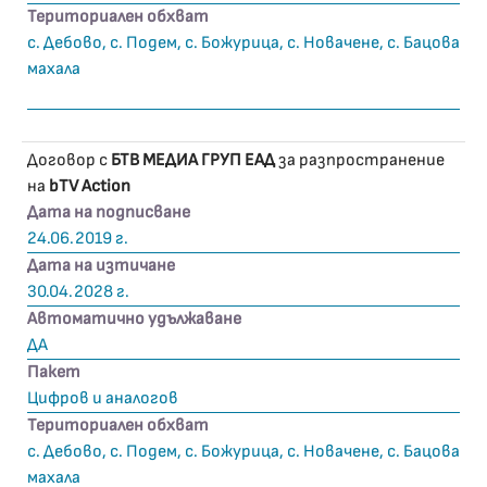
Териториален обхват
с. Дебово, с. Подем, с. Божурица, с. Новачене, с. Бацова
махала
Договор с
БТВ МЕДИА ГРУП ЕАД
за разпространение
на
bTV Action
Дата на подписване
24.06.2019 г.
Дата на изтичане
30.04.2028 г.
Автоматично удължаване
ДА
Пакет
Цифров и аналогов
Териториален обхват
с. Дебово, с. Подем, с. Божурица, с. Новачене, с. Бацова
махала