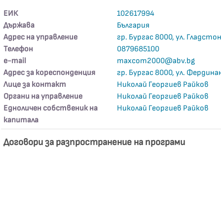
ЕИК
102617994
Държава
България
Адрес на управление
гр. Бургас 8000, ул. Гладсто
Телефон
0879685100
е-mail
maxcom2000@abv.bg
Адрес за кореспонденция
гр. Бургас 8000, ул. Фердин
Лице за контакт
Николай Георгиев Райков
Органи на управление
Николай Георгиев Райков
Едноличен собственик на
Николай Георгиев Райков
капитала
Договори за разпространение на програми