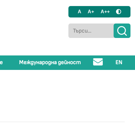
A
A+
A++
е
Международна дейност
EN