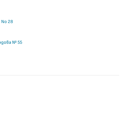
н No 28
андова № 55