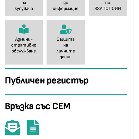
на
до
по
купувача
информация
ЗЗЛПСПОИН
Админи-
Защита
стративно
на
обслужване
личните
данни
Публичен регистър
Връзка със СЕМ