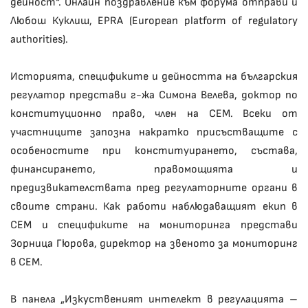
дейност“. Онлайн поздравление към форума отправи и
Любош Куклиш, EPRA (European platform of regulatory
authorities).
Историята, спецификите и дейността на българския
регулатор представи г-жа Симона Велева, доктор по
конституционно право, член на СЕМ. Всеки от
участниците запозна накратко присъстващите с
особеностите при конституирането, състава,
финансирането, правомощията и
предизвикателствата пред регулаторните органи в
своите страни. Как работи наблюдаващият екип в
СЕМ и спецификите на мониторинга представи
Зорница Гюрова, директор на звеното за мониторинг
в СЕМ.
В панела „Изкуственият интелект в регулацията –