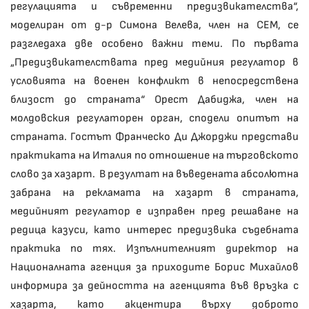
регулацията и съвременни предизвикателства“,
моделиран от д-р Симона Велева, член на СЕМ, се
разгледаха две особено важни теми. По първата
„Предизвикателствата пред медийния регулатор в
условията на военен конфликт в непосредствена
близост до страната“ Орест Дабиджа, член на
молдовския регулаторен орган, сподели опитът на
страната. Гостът Франческо Ди Джорджи представи
практиката на Италия по отношение на търговското
слово за хазарт. В резултат на въведената абсолютна
забрана на рекламата на хазарт в страната,
медийният регулатор е изправен пред решаване на
редица казуси, като интерес предизвика съдебната
практика по тях. Изпълнителният директор на
Националната агенция за приходите Борис Михайлов
информира за дейността на агенцията във връзка с
хазарта, като акцентира върху доброто