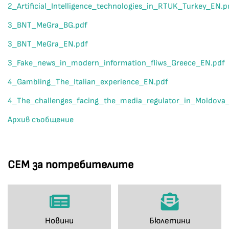
2_Artificial_Intelligence_technologies_in_RTUK_Turkey_EN.p
3_BNT_MeGra_BG.pdf
3_BNT_MeGra_EN.pdf
3_Fake_news_in_modern_information_fliws_Greece_EN.pdf
4_Gambling_The_Italian_experience_EN.pdf
4_The_challenges_facing_the_media_regulator_in_Moldova
Архив съобщение
СЕМ за потребителите
Новини
Бюлетини