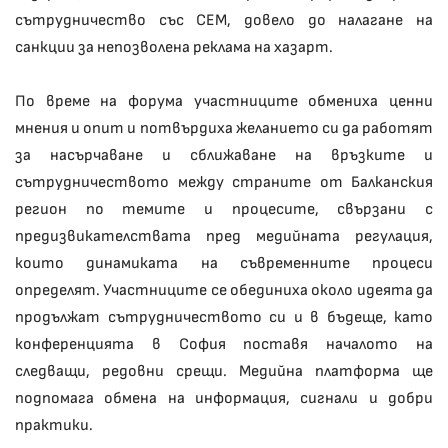
сътрудничество със СЕМ, довело до налагане на
санкции за непозволена реклама на хазарт.
По време на форума участниците обмениха ценни
мнения и опит и потвърдиха желанието си да работят
за насърчаване и сближаване на връзките и
сътрудничеството между страните от Балканския
регион по темите и процесите, свързани с
предизвикателствата пред медийната регулация,
които динамиката на съвременните процеси
определят. Участниците се обединиха около идеята да
продължат сътрудничеството си и в бъдеще, като
конференцията в София поставя началото на
следващи, редовни срещи. Медийна платформа ще
подпомага обмена на информация, сигнали и добри
практики.