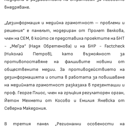
внедряване.
„Дезинформация и медийна грамотност – проблеми и
решения“ е панелът, модериран от Пролет Велкова,
член на СЕМ, в който се представиха проектите на БНТ
- „МеГра“ (Надя Обретенова) и на БНР - Factcheck
(Николай Петров), като възможност за
противопоставяне на фалшивите новини от
обществените медии. За противодействието на
дезинформацията и опита в работата за повишаване
на медийната грамотност разказаха в презентации и
проф. Георге Плиос, член на гръцкия регулаторен орган,
Йетон Мехмети от Косово и Емилия Яневска от
Северна Македония.
В третия панел „Регионални особености на