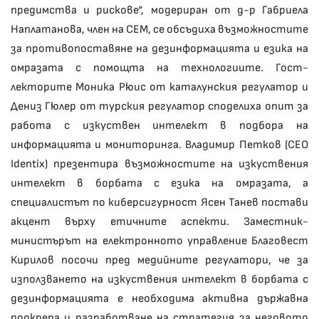
предимства и рискове“, модериран от д-р Габриела
Наплатанова, член на СЕМ, се обсъдиха възможностите
за противопоставяне на дезинформацията и езика на
омразата с помощта на технологиите. Гост-
лекторите Моника Рюис от каталунския регулатор и
Дениз Гюлер от турския регулатор споделиха опит за
работа с изкуствен интелект в подбора на
информацията и мониторинга. Владимир Петков (CEO
Identix) презентира възможностите на изкуствения
интелект в борбата с езика на омразата, а
специалистът по киберсигурност Ясен Танев постави
акцент върху етичните аспекти. Заместник-
министърът на електронното управление Благовест
Кирилов посочи пред медийните регулатори, че за
използването на изкуствения интелект в борбата с
дезинформацията е необходима активна държавна
подкрепа и разработване на стратегия за неговото