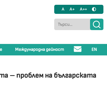
A
A+
A++
е
Международна дейност
EN
та – проблем на българската