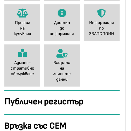
Профил
Достъп
Информация
на
до
по
купувача
информация
ЗЗЛПСПОИН
Админи-
Защита
стративно
на
обслужване
личните
данни
Публичен регистър
Връзка със СЕМ