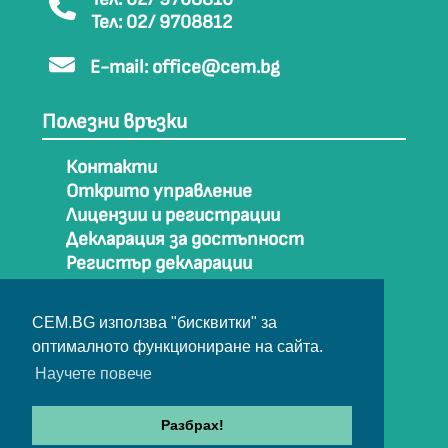
Тел: 02/ 9708812
E-mail:
office@cem.bg
Полезни връзки
Контакти
Открито управление
Лицензии и регистрации
Декларация за достъпност
Регистър декларации
Как да стигнем до СЕМ
Карта на сайта
CEM.BG използва "бисквитки" за
Архив
оптималното функциониране на сайта.
Научете повече
© Съвет за електронни медии 2025
Разбрах!