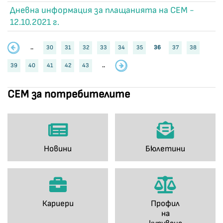
Дневна информация за плащанията на СЕМ -
12.10.2021 г.
..
30
31
32
33
34
35
36
37
38
39
40
41
42
43
..
СЕМ за потребителите
Новини
Бюлетини
Кариери
Профил
на