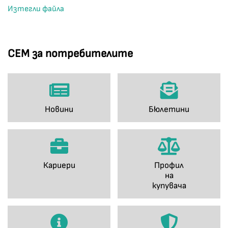
Изтегли файла
СЕМ за потребителите
Новини
Бюлетини
Кариери
Профил
на
купувача