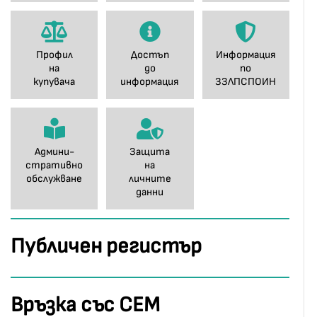
Профил
Достъп
Информация
на
до
по
купувача
информация
ЗЗЛПСПОИН
Админи-
Защита
стративно
на
обслужване
личните
данни
Публичен регистър
Връзка със СЕМ