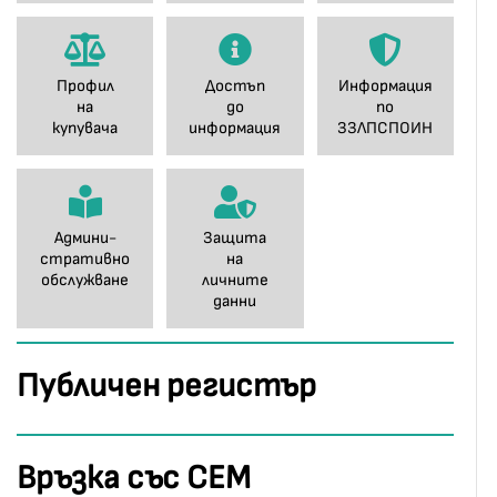
Профил
Достъп
Информация
на
до
по
купувача
информация
ЗЗЛПСПОИН
Админи-
Защита
стративно
на
обслужване
личните
данни
Публичен регистър
Връзка със СЕМ