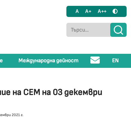
A
A+
A++
е
Международна дейност
EN
ние на СЕМ на 03 декември
ември 2021 г.