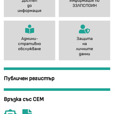
Достъп
Информация по
до
ЗЗЛПСПОИН
информация
Админи-
Защита
стративно
на
обслужване
личните
данни
Публичен регистър
Връзка със СЕМ