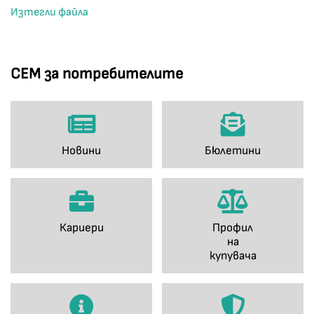
Изтегли файла
СЕМ за потребителите
Новини
Бюлетини
Кариери
Профил
на
купувача