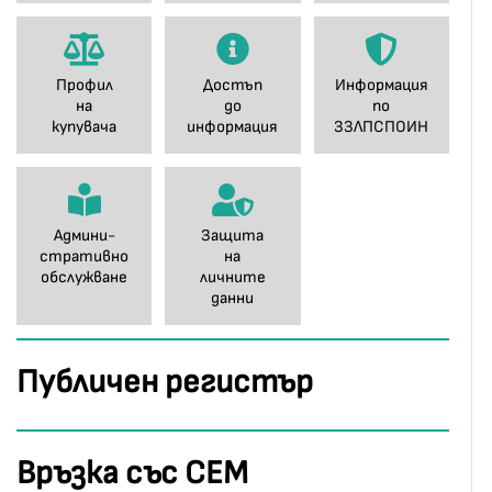
Профил
Достъп
Информация
на
до
по
купувача
информация
ЗЗЛПСПОИН
Админи-
Защита
стративно
на
обслужване
личните
данни
Публичен регистър
Връзка със СЕМ