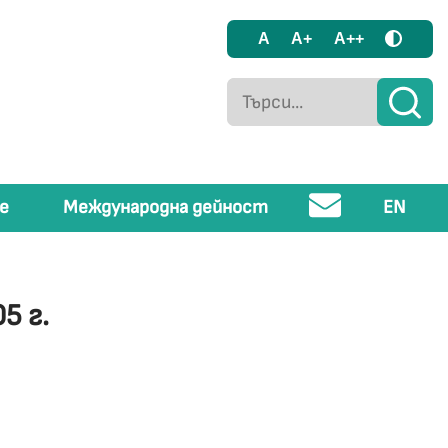
A
A+
A++
е
Международна дейност
EN
5 г.