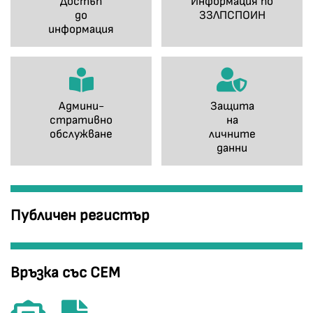
Достъп
Информация по
до
ЗЗЛПСПОИН
информация
Админи-
Защита
стративно
на
обслужване
личните
данни
Публичен регистър
Връзка със СЕМ