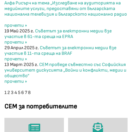
Алфа Рисърч на тема „Изследване на аудиторията на
медийните услуги, предоставяни от Българската
национална телевизия и Българското национално радио
прочети »
19 Май 2025 г.
Съветът за електронни медии взе
участие в 61-та среща на EPRA
прочети »
29 Април 2025 г.
Съветът за електронни медии взе
участие в 11-та среща на BRAF
прочети »
13 Март 2025 г.
СЕМ проведе съвместно със Софийския
университет дискусията „Войни и конфликти, медии и
общество“
прочети »
1
2
3
4
5
6
7
8
СЕМ за потребителите