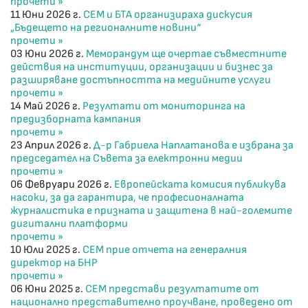
прочети »
11 Юни 2026 г.
СЕМ и БТА организираха дискусия
„Бъдещето на регионалните новини“
прочети »
03 Юни 2026 г.
Меморандум ще очертае съвместните
действия на институции, организации и бизнес за
разширяване достъпността на медийните услуги
прочети »
14 Май 2026 г.
Резултати от мониторинга на
предизборната кампания
прочети »
23 Април 2026 г.
Д-р Габриела Наплатанова е избрана за
председател на Съвета за електронни медии
прочети »
06 Февруари 2026 г.
Европейската комисия публикува
насоки, за да гарантира, че професионалната
журналистика е призната и защитена в най-големите
дигитални платформи
прочети »
10 Юли 2025 г.
СЕМ прие отчета на генералния
директор на БНР
прочети »
06 Юни 2025 г.
СЕМ представи резултатите от
национално представително проучване, проведено от