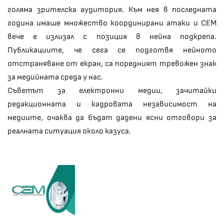
голяма зрителска аудитория. Към нея в последната
година имаше множество координирани атаки и СЕМ
вече е излизал с позиция в нейна подкрепа.
Публикациите, че сега се подготвя нейното
отстраняване от екран, са поредният тревожен знак
за медийната среда у нас.
Съветът за електронни медии, зачитайки
редакционната и кадровата независимост на
медиите, очаква да бъдат дадени ясни отговори за
реалната ситуация около казуса.