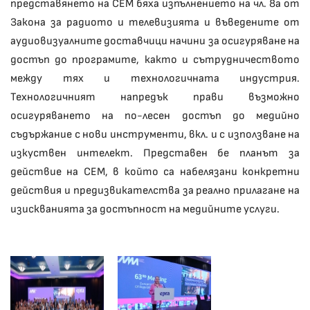
представянето на СЕМ бяха изпълнението на чл. 8а от
Закона за радиото и телевизията и въведените от
аудиовизуалните доставчици начини за осигуряване на
достъп до програмите, както и сътрудничеството
между тях и технологичната индустрия.
Технологичният напредък прави възможно
осигуряването на по-лесен достъп до медийно
съдържание с нови инструменти, вкл. и с използване на
изкуствен интелект. Представен бе планът за
действие на СЕМ, в който са набелязани конкретни
действия и предизвикателства за реално прилагане на
изискванията за достъпност на медийните услуги.