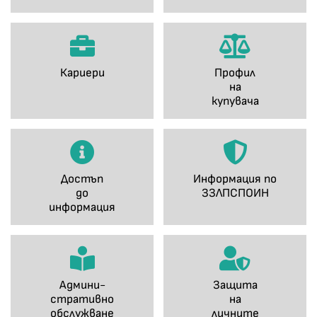
Кариери
Профил
на
купувача
Достъп
Информация по
до
ЗЗЛПСПОИН
информация
Админи-
Защита
стративно
на
обслужване
личните