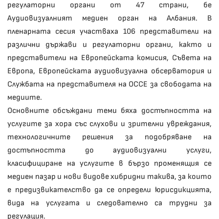
регулаторни органи от 47 страни, бе
Аудиовизуалният медиен орган на Албания. В
пленарната сесия участваха 106 представители на
различни държави и регулаторни органи, както и
представители на Европейската комисия, Съвета на
Европа, Европейската аудиовизуална обсерватория и
Службата на представителя на ОССЕ за свободата на
медиите.
Основните обсъждани теми бяха достъпността на
услугите за хора със слухови и зрителни увреждания,
технологичните решения за подобряване на
достъпността до аудиовизуални услуги,
класифициране на услугите в бързо променящия се
медиен пазар и нови видове хибридни такива, за които
е предизвикателство да се определи юрисдикцията,
вида на услугата и следователно са трудни за
регулация.