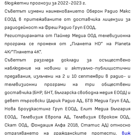
бюджетни прогнози за 2022-2023 г.
Съветът измени наименованието Оберон Радио Макс
ЕООД в притежаваните от доставчика лицензии за
радиодейност на Фреш Радио Груп ЕООД.
Регистрираната от Пайнер Медиа ООД телевизионна
програма се променя от „Планета HD” на Planeta
4К/”Планета 4К”.
Съветът разгледа доклади за осъществено
наблюдение на новини и актуално-публицистични
предавания, излъчени на 2 и 10 септември в радио- и
телевизионни програми на три обществени
доставчика (БНР, БНТ, Българска свободна медия ЕООД) и
девет търговски (Дарик Радио АД, БТВ Медиа Груп ЕАД,
Нова Броудкастинг Груп ЕООД, Елит Медиа България
ЕООД, Телевизия Европа АД, Телевизия Евроком ООД,
Скат ООД, Фондация Алфа 2018, Статис АД) относно
отразяването на гражданските протести.
виж