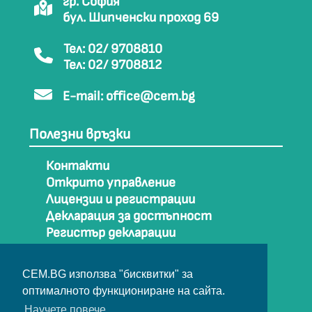
гр. София
бул. Шипченски проход 69
Тел: 02/ 9708810
Тел: 02/ 9708812
E-mail:
office@cem.bg
Полезни връзки
Контакти
Открито управление
Лицензии и регистрации
Декларация за достъпност
Регистър декларации
Как да стигнем до СЕМ
Карта на сайта
CEM.BG използва "бисквитки" за
Архив
оптималното функциониране на сайта.
Научете повече