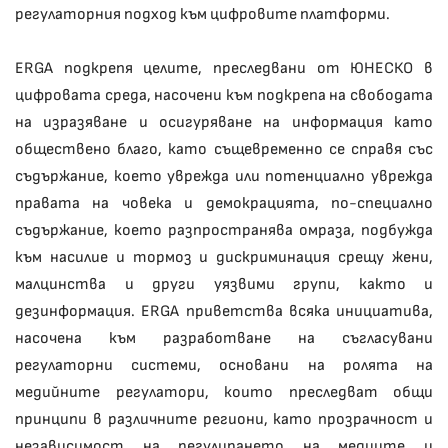
регулаторния подход към цифровите платформи.
ERGA подкрепя целите, преследвани от ЮНЕСКО в
цифровата среда, насочени към подкрепа на свободата
на изразяване и осигуряване на информация като
обществено благо, като същевременно се справя със
съдържание, което уврежда или потенциално уврежда
правата на човека и демокрацията, по-специално
съдържание, което разпространява омраза, подбужда
към насилие и тормоз и дискриминация срещу жени,
малцинства и други уязвими групи, както и
дезинформация. ERGA приветства всяка инициатива,
насочена към разработване на съгласувани
регулаторни системи, основани на ролята на
медийните регулатори, които преследват общи
принципи в различните региони, като прозрачност и
независимост на регулирането на медиите и