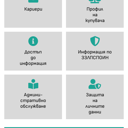
Кариери
Профил
на
купувача
Достъп
Информация по
до
ЗЗЛПСПОИН
информация
Админи-
Защита
стративно
на
обслужване
личните
данни