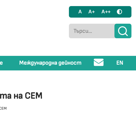
A
A+
A++
е
Международна дейност
EN
ята на СЕМ
 СЕМ