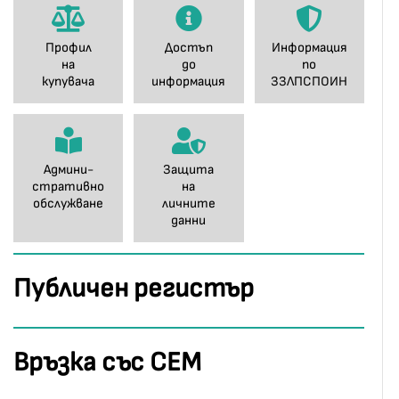
Профил
Достъп
Информация
на
до
по
купувача
информация
ЗЗЛПСПОИН
Админи-
Защита
стративно
на
обслужване
личните
данни
Публичен регистър
Връзка със СЕМ