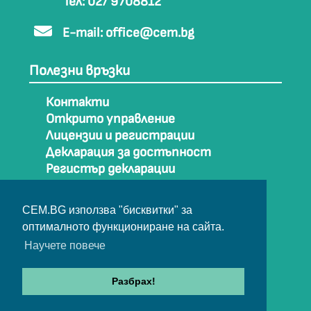
Тел: 02/ 9708812
E-mail:
office@cem.bg
Полезни връзки
Контакти
Открито управление
Лицензии и регистрации
Декларация за достъпност
Регистър декларации
Как да стигнем до СЕМ
Карта на сайта
CEM.BG използва "бисквитки" за
Архив
оптималното функциониране на сайта.
Научете повече
© Съвет за електронни медии 2025
Разбрах!