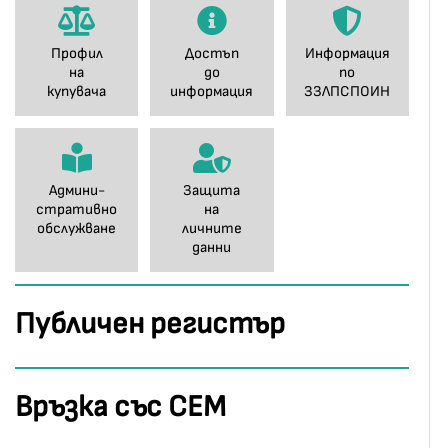
Профил
Достъп
Информация
на
до
по
купувача
информация
ЗЗЛПСПОИН
Админи-
Защита
стративно
на
обслужване
личните
данни
Публичен регистър
Връзка със СЕМ