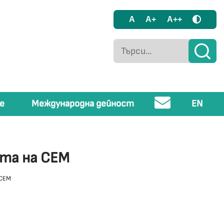
A
A+
A++
е
Международна дейност
EN
ята на СЕМ
 СЕМ