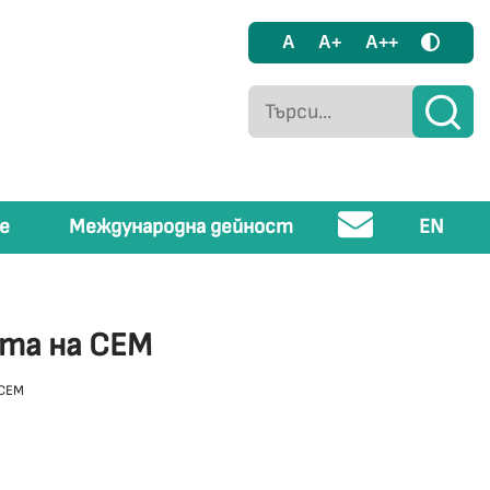
A
A+
A++
е
Международна дейност
EN
ята на СЕМ
 СЕМ