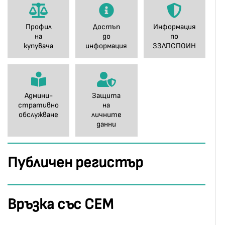
Профил
Достъп
Информация
на
до
по
купувача
информация
ЗЗЛПСПОИН
Админи-
Защита
стративно
на
обслужване
личните
данни
Публичен регистър
Връзка със СЕМ