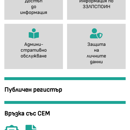
Достъп
Информация по
до
ЗЗЛПСПОИН
информация
Админи-
Защита
стративно
на
обслужване
личните
данни
Публичен регистър
Връзка със СЕМ