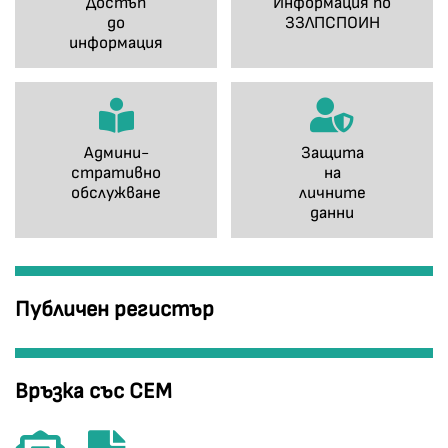
Достъп
Информация по
до
ЗЗЛПСПОИН
информация
Админи-
Защита
стративно
на
обслужване
личните
данни
Публичен регистър
Връзка със СЕМ