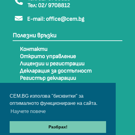
Тел: 02/ 9708812
E-mail:
office@cem.bg
Полезни връзки
Контакти
Открито управление
Лицензии и регистрации
Декларация за достъпност
Регистър декларации
Как да стигнем до СЕМ
Карта на сайта
CEM.BG използва "бисквитки" за
Архив
оптималното функциониране на сайта.
Научете повече
© Съвет за електронни медии 2025
Разбрах!