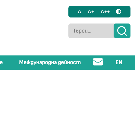
A
A+
A++
е
Международна дейност
EN