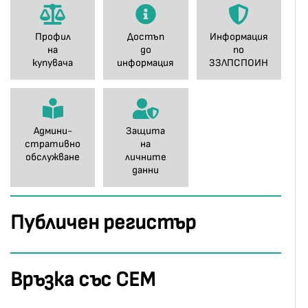
Профил
Достъп
Информация
на
до
по
купувача
информация
ЗЗЛПСПОИН
Админи-
Защита
стративно
на
обслужване
личните
данни
Публичен регистър
Връзка със СЕМ