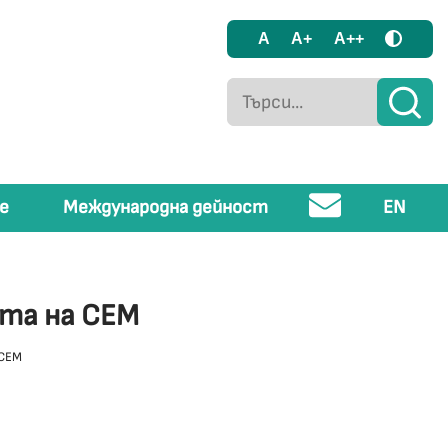
A
A+
A++
е
Международна дейност
EN
ята на СЕМ
 СЕМ