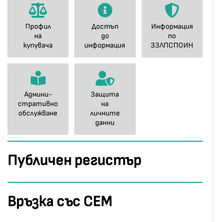
Профил
Достъп
Информация
на
до
по
купувача
информация
ЗЗЛПСПОИН
Админи-
Защита
стративно
на
обслужване
личните
данни
Публичен регистър
Връзка със СЕМ