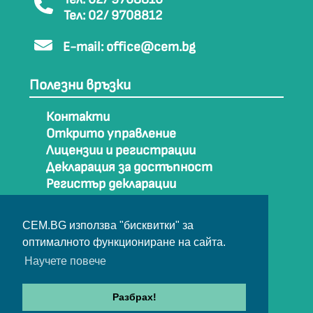
Тел: 02/ 9708812
E-mail:
office@cem.bg
Полезни връзки
Контакти
Открито управление
Лицензии и регистрации
Декларация за достъпност
Регистър декларации
Как да стигнем до СЕМ
Карта на сайта
CEM.BG използва "бисквитки" за
Архив
оптималното функциониране на сайта.
Научете повече
© Съвет за електронни медии 2025
Разбрах!