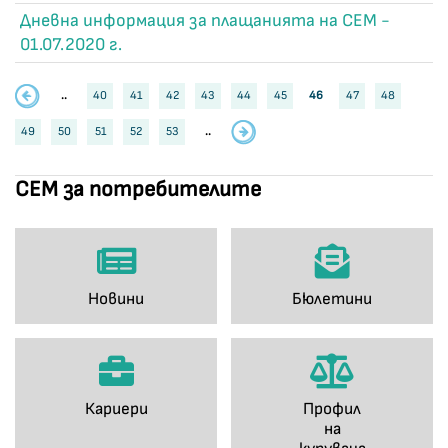
Дневна информация за плащанията на СЕМ -
01.07.2020 г.
..
40
41
42
43
44
45
46
47
48
49
50
51
52
53
..
СЕМ за потребителите
Новини
Бюлетини
Кариери
Профил
на