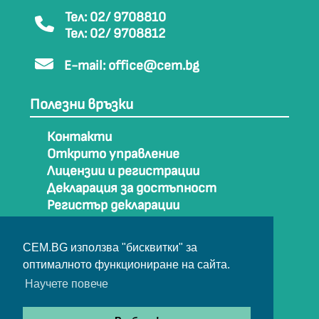
Тел: 02/ 9708810
Тел: 02/ 9708812
E-mail:
office@cem.bg
Полезни връзки
Контакти
Открито управление
Лицензии и регистрации
Декларация за достъпност
Регистър декларации
Как да стигнем до СЕМ
Карта на сайта
CEM.BG използва "бисквитки" за
Архив
оптималното функциониране на сайта.
Научете повече