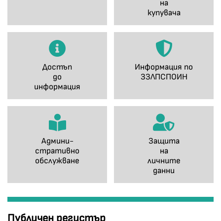
на
купувача
Достъп
Информация по
до
ЗЗЛПСПОИН
информация
Админи-
Защита
стративно
на
обслужване
личните
данни
Публичен регистър