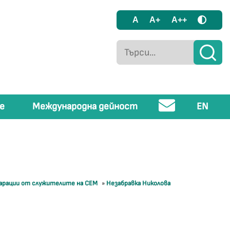
A
A+
A++
е
Международна дейност
EN
ларации от служителите на СЕМ
»
Незабравка Николова