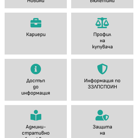
Новини
Бюлетини
Кариери
Профил
на
купувача
Достъп
Информация по
до
ЗЗЛПСПОИН
информация
Админи-
Защита
стративно
на