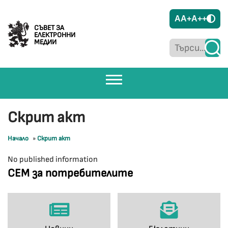
A
A+
A++
СЪВЕТ ЗА
ЕЛЕКТРОННИ
МЕДИИ
Скрит акт
Начало
»
Скрит акт
No published information
СЕМ за потребителите