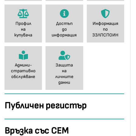
Профил
Достъп
Информация
на
до
по
купувача
информация
ЗЗЛПСПОИН
Админи-
Защита
стративно
на
обслужване
личните
данни
Публичен регистър
Връзка със СЕМ