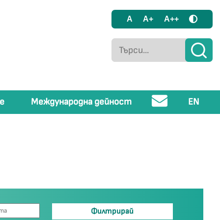
A
A+
A++
е
Международна дейност
EN