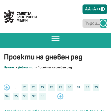
A
A+
A++
СЪВЕТ ЗА
ЕЛЕКТРОННИ
МЕДИИ
Проекти на дневен ред
Начало
»
Дейности
»
Проекти на дневен ред
..
25
26
27
28
29
30
31
32
33
34
35
36
37
38
..