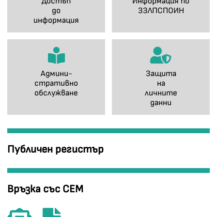
Достъп
Информация по
до
ЗЗЛПСПОИН
информация
Админи-
Защита
стративно
на
обслужване
личните
данни
Публичен регистър
Връзка със СЕМ